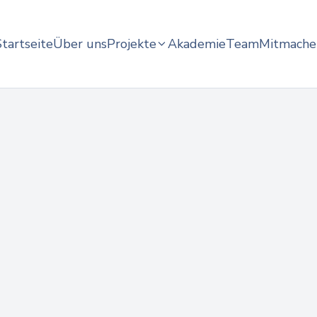
tartseite
Über uns
Projekte
Akademie
Team
Mitmache